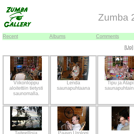
Zumba 2
Recent
Albums
Comments
[Up]
Viikonloppu
Lenda
Tipu ja Atapi
aloitettiin tietysti
saunapuhtaana
saunapuhtain
saunomalla.
Taiteellisia
Paavo Urologi