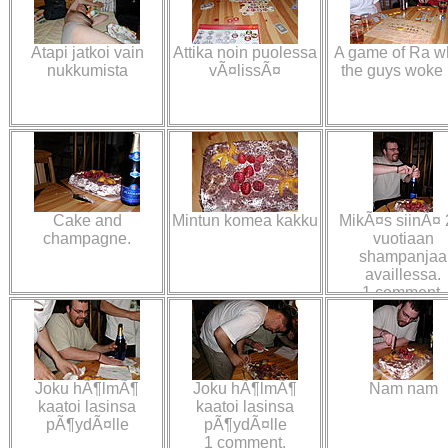
Atapi jatkoi vain
Attika noin puolessa
A game of Ra w
nukkumista
vÃ¤lissÃ¤
the guys woke
Cake and
Mintun komea kakku
MikÃ¤s siinÃ¤ 
champagne.
vuotiaan
shampanjaa
availlessa.
1 comment.
Joku hÃ¶lmÃ¶
Joku hÃ¶lmÃ¶
Nam nam
kaatoi lasinsa
kaatoi lasinsa
pÃ¶ydÃ¤lle
pÃ¶ydÃ¤lle
1 comment.