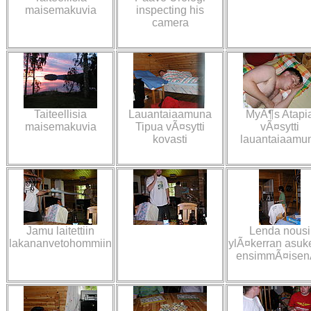
maisemakuvia
inspecting his
camera
Taiteellisia
Lauantaiaamuna
MyÃ¶s Atapi
maisemakuvia
Tipua vÃ¤sytti
vÃ¤sytti
kovasti
lauantaiaamu
Jamu laitettiin
Lenda nousi
lakananvetohommiin
ylÃ¤kerran asuke
ensimmÃ¤isen