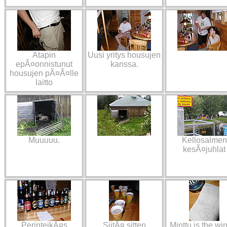
Atapin
Uusi yritys housujen
epÃ¤onnistunut
kanssa.
housujen pÃ¤Ã¤lle
laitto
Muuuuu.
Kellosalmen
kesÃ¤juhlat
PerinteikÃ¤s
SiitÃ¤ sitten
Minttu is the wi