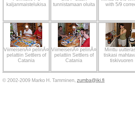
kaljanmaistelukisa
tunnistamaan oluita
with 5/9 corre
ViimeisenÃ¤ pelinÃ¤
ViimeisenÃ¤ pelinÃ¤
Minttu uutteras
pelattiin Settlers of
pelattiin Settlers of
tiskasi mahtav
Catania
Catania
tiskivuoren
© 2002-2009 Marko H. Tamminen,
zumba@iki.fi