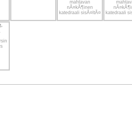
mahtavan
mahtav
nÃ¤kÃ¶inen
nÃ¤kÃ¶i
katedraali sisÃ¤ltÃ¤
katedraali s
rsin
ys