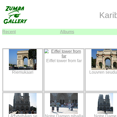
Kari
Recent
Albums
Eiffel tower from far
Riemukaari
Louvren seudu
LÃ¶ytyihÃ¤n se
Notre Damen pihalla
Notre Dame