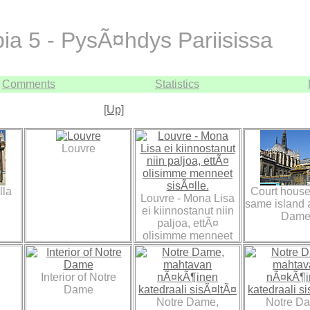
bia 5 - PysÃ¤hdys Pariisissa
Comments
Statistics
[Up]
Louvre
lla
Court house
Louvre - Mona Lisa
same island 
ei kiinnostanut niin
Dame
paljoa, ettÃ¤
olisimme menneet
sisÃ¤lle.
Interior of Notre
Dame
Notre Dame,
Notre D