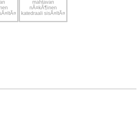
an
mahtavan
nen
nÃ¤kÃ¶inen
isÃ¤ltÃ¤
katedraali sisÃ¤ltÃ¤