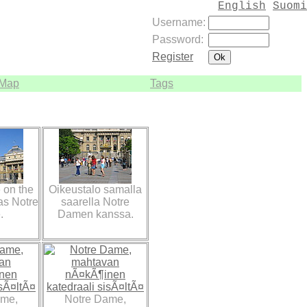
English
Suomi
Username:
Password:
Register
Map
Tags
 on the
Oikeustalo samalla
as Notre
saarella Notre
.
Damen kanssa.
ame,
Notre Dame,