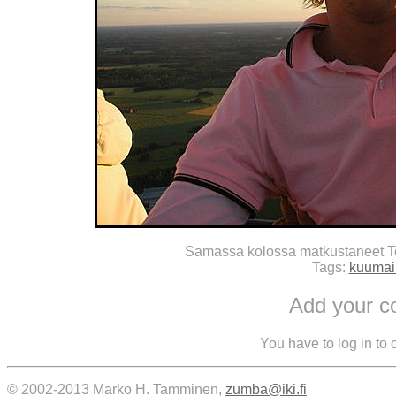
Samassa kolossa matkustaneet T
Tags:
kuumai
Add your 
You have to log in to
© 2002-2013 Marko H. Tamminen,
zumba@iki.fi