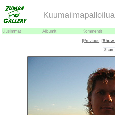
Kuumailmapalloilua 
Uusimmat
Albumit
Kommentit
[Previous]
[Show 
Share