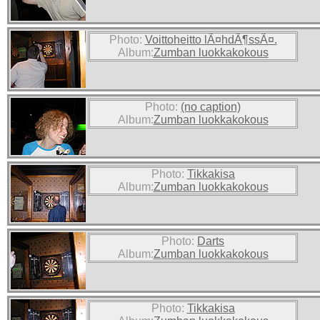
Photo:
Voittoheitto lÃ¤hdÃ¶ssÃ¤.
Album:
Zumban luokkakokous
Photo:
(no caption)
Album:
Zumban luokkakokous
Photo:
Tikkakisa
Album:
Zumban luokkakokous
Photo:
Darts
Album:
Zumban luokkakokous
Photo:
Tikkakisa