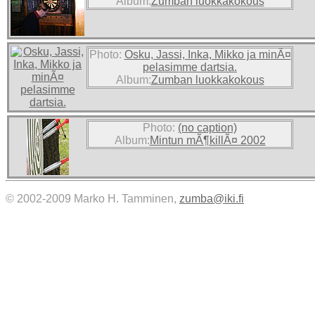
Album:
Zumban luokkakokous
Photo:
Osku, Jassi, Inka, Mikko ja minÃ¤
pelasimme dartsia.
Album:
Zumban luokkakokous
Photo:
(no caption)
Album:
Mintun mÃ¶killÃ¤ 2002
© 2002-2009 Marko H. Tamminen,
zumba@iki.fi