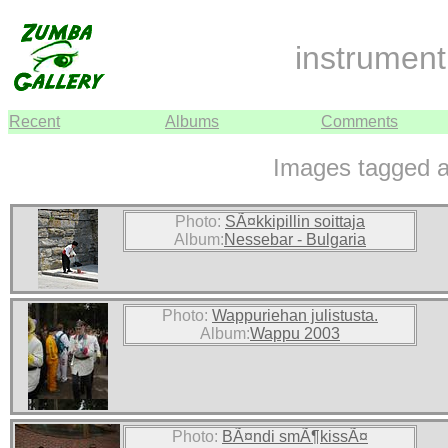
instrument
Recent
Albums
Comments
Images tagged a
Photo:
SÃ¤kkipillin soittaja
Album:
Nessebar - Bulgaria
Photo:
Wappuriehan julistusta.
Album:
Wappu 2003
Photo:
BÃ¤ndi smÃ¶kissÃ¤