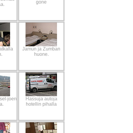
gone
aa.
tkalla
Jamun ja Zumban
n.
huone.
osel-joen
Hassuja autoja
a.
hotellin pihalla