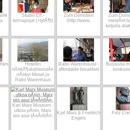
alle
Studio Elf -
Zum Domstein
Zum Domst
ja
tiernapojat (+tytÃ¶t)
(http://www.
meidÃ¤t luk
ketjulla ala
hkis
Hotellin
Ratio Warenhouse -
Bussissa ma
nÃ¤kÃ¶alahissistÃ¤
affordable breakfast
keskust
nÃ¤kyi Mosel ja
Ratio Warenhaus
Karl Marx Museum -
ulkoa pÃ¤in, Marx
Karl Marx & Friedrich
Fritz Cr
siis asui tÃ¤Ã¤llÃ¤.
Engels