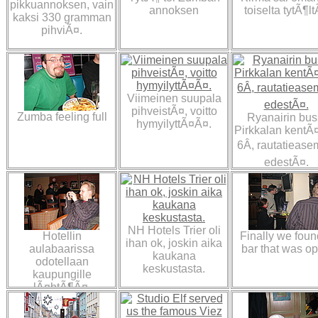
pikkuannoksen, vain
annoksen
toiselta tytÃ¶l
kaksi 330 gramman
pihviÃ¤.
Viimeinen suupala
pihveistÃ¤, voitto
Zumba feeling full
Ryanairin bus
hymyilyttÃ¤Ã¤.
Pirkkalan kentÃ¤
6Â, rautatieas
edestÃ¤.
NH Hotels Trier oli
Hotellin
Finally we foun
ihan ok, joskin aika
aulabaarissa
bar that was o
kaukana
odotellaan
keskustasta.
kaupungille
lÃ¤htÃ¶Ã¤.