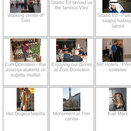
Studio Elf served us
the famous Viez
Walking centre of
Studio Elf - Paik
Trier
saapui hassu
lapsia
Zum Domstein - itse
Enjoying our dinner
NH Hotels - PÃ¤
asiassa alakerta oli
at Zum Domstein
esittelee
suljettu muilta!
Hot Dogeja tarjolla
Monument at Trier
Karl Marx
centre