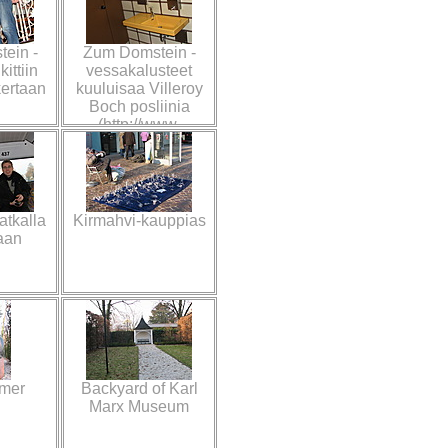
ein -
Zum Domstein -
ittiin
vessakalusteet
kertaan
kuuluisaa Villeroy
Boch posliinia
(http://www.
tkalla
Kirmahvi-kauppias
aan
emer
Backyard of Karl
Marx Museum