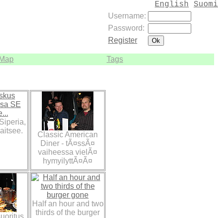
English
Suomi
Username:
Password:
Register
Map
Tags
Siperia,
aitsee.
Classic American
Diner - tÃ¤ssÃ¤
vaiheessa vielÃ¤
hymyilyttÃ¤Ã¤
Half an hour and two
thirds of the burger
uoritus