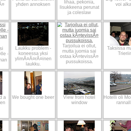
lihaa, pekonia,
tÃ¤
yhden annoksen
voi alk
lisukkeena perunat
ja coleslaw
Tarjoilua ei ollut,
Laukku problem -
Taksissa ma
si
mutta juomia sai
koneessa yksi
Trierii
lle -
ostaa kÃ¤tevissÃ¤
ylimÃ¤Ã¤rÃ¤inen
eman
pussukoissa.
laukku.
d a
We bought one beer
View from hotel
Hotelli oli M
pen
window
rannall