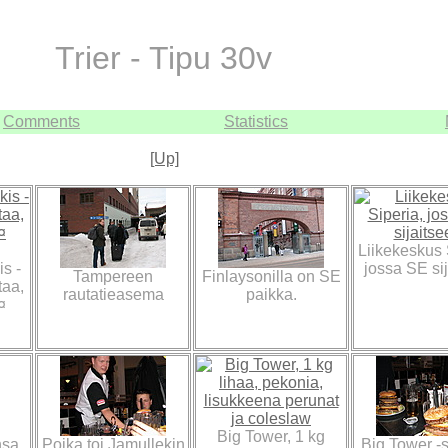
Trier - Tipu 30v
Comments
Statistics
[Up]
Liikekeskus 
s -
jossa SE sij
Tampereen
Finlaysonilla on SE
taa,
rautatieasema
paikka.
¤
Big Tower, 1 kg
nsa
Poika toi Jamullekin
Big Tower -s