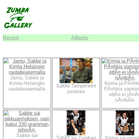
Recent
Albums
Jamu, Sakke ja
Kirma Helsingin
Kirma ja PÃ¤hki
Sakke Tampereen
rautatieasemalla
PÃ¤hkis varmis
junassa
ettÃ¤ ei jÃ¤Ã
nÃ¤lkÃ¤.
Sakke sai
TyttÃ¶ toi Zumban
Kirma sai oma